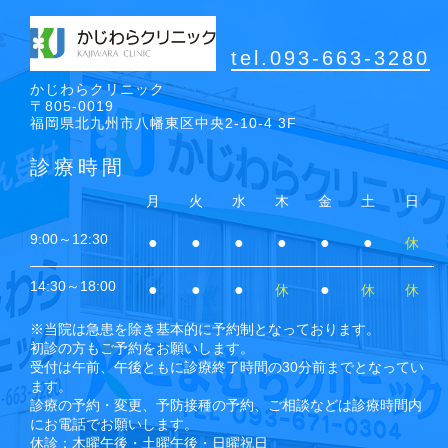
tel.093-663-3280
かじわらクリニック
〒805-0019
福岡県北九州市八幡東区中央2-10-4 3F
診療時間
月
火
水
木
金
土
日
9:00～12:30
●
●
●
●
●
●
休
14:30～18:00
●
●
●
●
休
休
休
※当院は急患を除き基本的に予約制となっております。
初診の方もご予約をお願いします。
受付は午前、午後ともに診療終了時間の30分前までとなってい
ます。
診療の予約・変更、予防接種の予約、ご相談などは診療時間内
にお電話でお願いします。
休診：木曜午後・土曜午後・日曜祝日