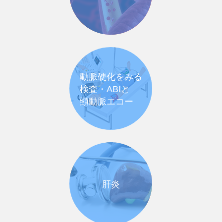
動脈硬化をみる
検査・ABIと
頸動脈エコー
肝炎