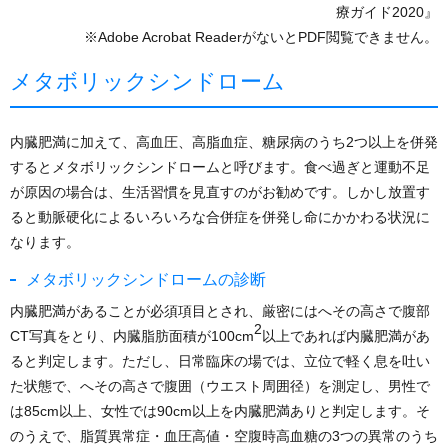
療ガイド2020』
※Adobe Acrobat ReaderがないとPDF閲覧できません。
メタボリックシンドローム
内臓肥満に加えて、高血圧、高脂血症、糖尿病のうち2つ以上を併発
するとメタボリックシンドロームと呼びます。食べ過ぎと運動不足
が原因の場合は、生活習慣を見直すのがお勧めです。
しかし放置す
ると動脈硬化によるいろいろな合併症を併発し命にかかわる状況に
なります。
メタボリックシンドロームの診断
内臓肥満があることが必須項目とされ、厳密にはへその高さで腹部
2
CT写真をとり、内臓脂肪面積が100cm
以上であれば内臓肥満があ
ると判定します。ただし、日常臨床の場では、立位で軽く息を吐い
た状態で、へその高さで腹囲（ウエスト周囲径）を測定し、男性で
は85cm以上、女性では90cm以上を内臓肥満ありと判定します。そ
のうえで、脂質異常症・血圧高値・空腹時高血糖の3つの異常のうち