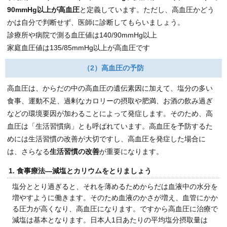
90mmHg以上が高血圧
と定義しています。ただし、高血圧かどう
かは自分で判断せず、医師に診断してもらいましょう。
診療所や病院で測る血圧値は140/90mmHg以上
家庭血圧値は135/85mmHg以上が高血圧です
（2）高血圧の予防
高血圧は、からだの中の高血圧の遺伝素因に加えて、塩分の多い
食事、運動不足、過剰なカロリーの摂取や肥満、お酒の飲み過ぎ
などの環境要因が加わることによって発症します。そのため、高
血圧は「生活習慣病」とも呼ばれています。高血圧を予防するた
めには生活習慣の改善が大切ですし、高血圧を発症した場合に
は、さらなる
生活習慣の改善
が重要になります。
1. 食事療法―減塩とカリウムをとりましょう
塩分ととり過ぎると、それを薄めるためからだは血液中の水分を
増やすように働きます。そのため血液のかさが増え、血管にかか
る圧力が高くなり、高血圧になります。ですから高血圧に治療で
減塩は基本となります。日本人1日あたりの平均塩分摂取量は