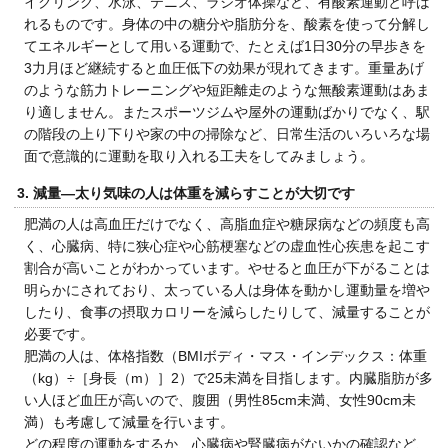
イクリング、水泳、テニス、ラジオ体操など、有酸素運動と呼ば
れるものです。身体の中の糖分や脂肪分を、酸素を使って分解し
てエネルギーとして用いる運動で、たとえば1日30分の早歩きを
3力月ほど継続すると血圧低下の効果が現れてきます。重量あげ
のような筋力トレーニングや短距離走のような無酸素運動はあま
り適しません。またスポーツジムや屋外の運動ばかりでなく、駅
の階段の上り下りや家の中の掃除など、日常生活のいろいろな場
面で意識的に運動を取り入れる工夫をしてみましょう。
3. 減量―太り気味の人は体重を減らすことが大切です
肥満の人は高血圧だけでなく、高脂血症や糖尿病などの頻度も高
く、心臓病、特に狭心症や心筋梗塞などの虚血性心疾患を起こす
割合が高いことがわかっています。やせると血圧が下がることは
明らかにされており、太っている人は身体を動かし運動量を増や
したり、食事の摂取カロリーを減らしたりして、減量することが
必要です。
肥満の人は、体格指数（BMIボディ・マス・インデックス：体重
（kg）÷［身長（m）］2）で25未満を目指します。内臓脂肪が多
い人ほど血圧が高いので、腹囲（男性85cm未満、女性90cm未
満）も考慮して減量を行います。
どの程度の運動をするか、心臓病や腎臓病がないかの確認など、