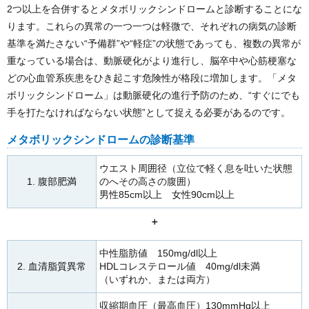
2つ以上を合併するとメタボリックシンドロームと診断することにな
ります。これらの異常の一つ一つは軽微で、それぞれの病気の診断
基準を満たさない“予備群”や“軽症”の状態であっても、複数の異常が
重なっている場合は、動脈硬化がより進行し、脳卒中や心筋梗塞な
どの心血管系疾患をひき起こす危険性が格段に増加します。「メタ
ボリックシンドローム」は動脈硬化の進行予防のため、“すぐにでも
手を打たなければならない状態”として捉える必要があるのです。
メタボリックシンドロームの診断基準
ウエスト周囲径（立位で軽く息を吐いた状態
1. 腹部肥満
のへその高さの腹囲）
男性85cm以上 女性90cm以上
＋
中性脂肪値 150mg/dl以上
2. 血清脂質異常
HDLコレステロール値 40mg/dl未満
（いずれか、または両方）
収縮期血圧（最高血圧）130mmHg以上