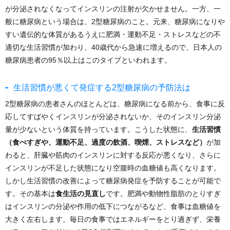
が分泌されなくなってインスリンの注射が欠かせません。一方、一
般に糖尿病という場合は、2型糖尿病のこと。元来、糖尿病になりや
すい遺伝的な体質があるうえに肥満・運動不足・ストレスなどの不
適切な生活習慣が加わり、40歳代から急速に増えるので、日本人の
糖尿病患者の95％以上はこのタイプといわれます。
生活習慣が悪くて発症する2型糖尿病の予防法は
2型糖尿病の患者さんのほとんどは、糖尿病になる前から、食事に反
応してすばやくインスリンが分泌されないか、そのインスリン分泌
量が少ないという体質を持っています。こうした状態に、
生活習慣
（食べすぎや、運動不足、過度の飲酒、喫煙、ストレスなど）
が加
わると、肝臓や筋肉のインスリンに対する反応が悪くなり、さらに
インスリンが不足した状態になり空腹時の血糖値も高くなります。
しかし生活習慣の改善によって糖尿病発症を予防することが可能で
す。その基本は
食生活の見直し
です。肥満や動物性脂肪のとりすぎ
はインスリンの分泌や作用の低下につながるなど、食事は血糖値を
大きく左右します。毎日の食事ではエネルギーをとり過ぎず、栄養