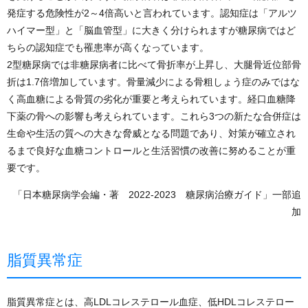
発症する危険性が2～4倍高いと言われています。認知症は「アルツ
ハイマー型」と「脳血管型」に大きく分けられますが糖尿病ではど
ちらの認知症でも罹患率が高くなっています。
2型糖尿病では非糖尿病者に比べて骨折率が上昇し、大腿骨近位部骨
折は1.7倍増加しています。骨量減少による骨粗しょう症のみではな
く高血糖による骨質の劣化が重要と考えられています。経口血糖降
下薬の骨への影響も考えられています。これら3つの新たな合併症は
生命や生活の質への大きな脅威となる問題であり、対策が確立され
るまで良好な血糖コントロールと生活習慣の改善に努めることが重
要です。
「日本糖尿病学会編・著 2022-2023 糖尿病治療ガイド」一部追
加
脂質異常症
脂質異常症とは、高LDLコレステロール血症、低HDLコレステロー