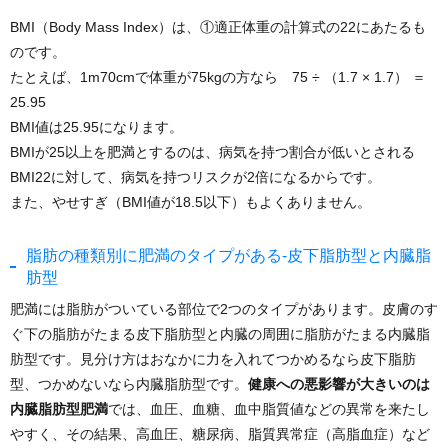
BMI（Body Mass Index）は、①適正体重の計算式の22にあたるも
のです。
たとえば、1m70cmで体重が75kgの方なら 75 ÷ （1.7 × 1.7） ＝
25.95
BMI値は25.95になります。
BMIが25以上を肥満とするのは、病気を持つ割合が低いとされる
BMI22に対して、病気を持つリスクが2倍になるからです。
また、やせすぎ（BMI値が18.5以下）もよくありません。
脂肪の種類別に肥満のタイプがある-皮下脂肪型と内臓脂
肪型
肥満には脂肪がついている部位で2つのタイプがあります。皮膚のす
ぐ下の脂肪がたまる皮下脂肪型と内臓の周囲に脂肪がたまる内臓脂
肪型です。見分け方はおなかに力を入れてつかめるなら皮下脂肪
型、つかめないなら内臓脂肪型です。
健康への悪影響が大きいのは
内臓脂肪型肥満
では、血圧、血糖、血中脂質値などの異常を来たし
やすく、その結果、高血圧、糖尿病、脂質異常症（高脂血症）など