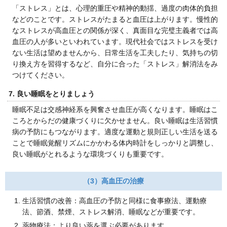
「ストレス」とは、心理的重圧や精神的動揺、過度の肉体的負担
などのことです。ストレスがたまると血圧は上がります。慢性的
なストレスが高血圧との関係が深く、真面目な完璧主義者では高
血圧の人が多いといわれています。現代社会ではストレスを受け
ない生活は望めませんから、日常生活を工夫したり、気持ちの切
り換え方を習得するなど、自分に合った「ストレス」解消法をみ
つけてください。
7. 良い睡眠をとりましょう
睡眠不足は交感神経系を興奮させ血圧が高くなります。睡眠はこ
ころとからだの健康づくりに欠かせません。良い睡眠は生活習慣
病の予防にもつながります。適度な運動と規則正しい生活を送る
ことで睡眠覚醒リズムにかかわる体内時計をしっかりと調整し、
良い睡眠がとれるような環境づくりも重要です。
（3）高血圧の治療
生活習慣の改善：高血圧の予防と同様に食事療法、運動療
法、節酒、禁煙、ストレス解消、睡眠などが重要です。
薬物療法：より良い薬を選ぶ必要があります。