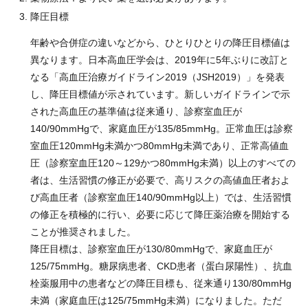
降圧目標
年齢や合併症の違いなどから、ひとりひとりの降圧目標値は
異なります。日本高血圧学会は、2019年に5年ぶりに改訂と
なる「高血圧治療ガイドライン2019（JSH2019）」を発表
し、降圧目標値が示されています。新しいガイドラインで示
された高血圧の基準値は従来通り、診察室血圧が
140/90mmHgで、家庭血圧が135/85mmHg。正常血圧は診察
室血圧120mmHg未満かつ80mmHg未満であり、正常高値血
圧（診察室血圧120～129かつ80mmHg未満）以上のすべての
者は、生活習慣の修正が必要で、高リスクの高値血圧者およ
び高血圧者（診察室血圧140/90mmHg以上）では、生活習慣
の修正を積極的に行い、必要に応じて降圧薬治療を開始する
ことが推奨されました。
降圧目標は、診察室血圧が130/80mmHgで、家庭血圧が
125/75mmHg。糖尿病患者、CKD患者（蛋白尿陽性）、抗血
栓薬服用中の患者などの降圧目標も、従来通り130/80mmHg
未満（家庭血圧は125/75mmHg未満）になりました。ただ