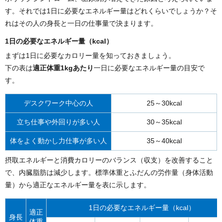
す。それでは1日に必要なエネルギー量はどれくらいでしょうか？そ
れはその人の身長と一日の仕事量で決まります。
1日の必要なエネルギー量（kcal）
まずは1日に必要なカロリー量を知っておきましょう。
下の表は
適正体重1kgあたり
一日に必要なエネルギー量の目安で
す。
デスクワーク中心の人
25～30kcal
立ち仕事や外回りが多い人
30～35kcal
体をよく動かし力仕事が多い人
35～40kcal
摂取エネルギーと消費カロリーのバランス（収支）を改善すること
で、内臓脂肪は減少します。標準体重とふだんの労作量（身体活動
量）から適正なエネルギー量を表に示します。
1日の必要なエネルギー量（kcal）
適正
身長
体重