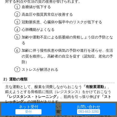
対する利点や生活の質の改善が挙げられます。
血糖値が低下する
高血圧や脂質異常症が改善する
冠動脈疾患、心臓病や脳卒中のリスクが低下する
心肺機能がよくなる
加齢や運動不足による筋萎縮の骨粗しょう症の予防とな
る
加齢に伴う慢性疾患や病気の予防や進行を遅らせ、生活
の質を維持し、高齢者の自立を促す（認知症、老化の予
防）
ストレスが解消される
2）運動の種類
主な運動として、酸素を消費しながらおこなう
「有酸素運動」
、
鍛えようとする骨格筋に抵抗（レジスタンス）をかけておこなう
「レジスタンス・トレーニング」
、筋肉を引っ張り伸ばす
「スト
レッチング」
の3種類があります。
有酸素運動
はウォーキングや軽いジョギング、サイクリングなど
ネット受付
お問い合わせ
で、
脂肪を燃焼させることが可能です。
一人でできて長く続けら
れるものがお勧めです。レジスタンス・トレーニングには筋力を