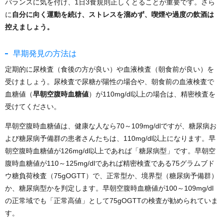
バランスに気を付け、1日3食規則正しくとることが重要です。さら
に
自分に向く運動を続け、ストレスを溜めず、喫煙や過度の飲酒は
控えましょう。
早期発見の方法は
定期的に尿検査（食後の方が良い）や血液検査（朝食前が良い）を
受けましょう。尿検査で尿糖が陽性の場合や、朝食前の血液検査で
血糖値（
早朝空腹時血糖値
）が110mg/dl以上の場合は、精密検査を
受けてください。
早朝空腹時血糖値は、健康な人なら70～109mg/dlですが、糖尿病お
よび糖尿病予備群の患者さんたちは、110mg/dl以上になります。早
朝空腹時血糖値が126mg/dl以上であれば「糖尿病型」です。早朝空
腹時血糖値が110～125mg/dlであれば精密検査である75グラムブド
ウ糖負荷検査（75gOGTT）で、正常型か、境界型（糖尿病予備群）
か、糖尿病型かを判定します。早朝空腹時血糖値が100～109mg/dl
の正常域でも「正常高値」として75gOGTTの検査が勧められていま
す。