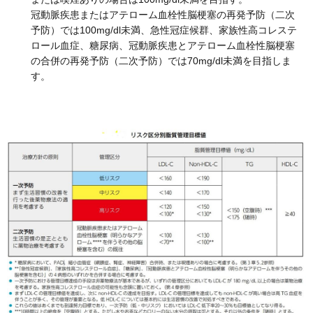
冠動脈疾患またはアテローム血栓性脳梗塞の再発予防（二次
予防）では100mg/dl未満、急性冠症候群、家族性高コレステ
ロール血症、糖尿病、冠動脈疾患とアテローム血栓性脳梗塞
の合併の再発予防（二次予防）では70mg/dl未満を目指しま
す。