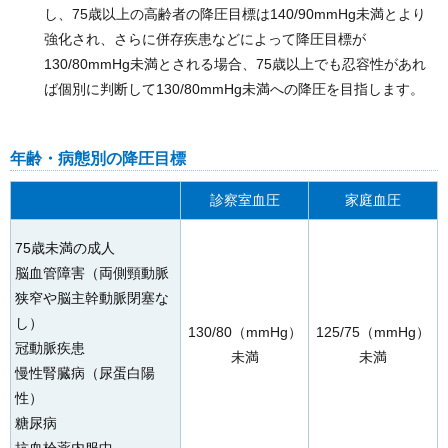
し、75歳以上の高齢者の降圧目標は140/90mmHg未満とより
強化され、さらに併存疾患などによって降圧目標が
130/80mmHg未満とされる場合、75歳以上でも忍容性があれ
ば個別に判断して130/80mmHg未満への降圧を目指します。
年齢・病態別の降圧目標
診察室血圧
家庭血圧
75歳未満の成人
脳血管障害（両側頸動脈
狭窄や脳主幹動脈閉塞な
し）
130/80（mmHg）
125/75（mmHg）
冠動脈疾患
未満
未満
慢性腎臓病（尿蛋白陽
性）
糖尿病
抗血栓薬内服中