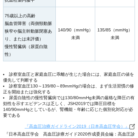
75歳以上の高齢
脳血管障害（両側頸動脈
140/90（mmHg）
135/85（mmHg）
狭窄や脳主幹動脈閉塞あ
未満
未満
り、または未評価）
慢性腎臓病（尿蛋白陰
性）
診察室血圧と家庭血圧に乖離が生じた場合には、家庭血圧の値を
優先して判断する
診察室血圧130～139/80～89mmHgの場合は、まず生活習慣の修
正を開始または強化する
尿蛋白陰性の慢性腎臓病では130/80mmHg未満の厳格な降圧の有
効性を示すエビデンスは乏しく、JSH2019では降圧目標を
140/90mmHgとしているが、腎機能・年齢に応じた個別化対応が必
要である
『高血圧治療ガイドライン2019（日本高血圧学会）』
『日本高血圧学会 高血圧診療ガイド2020作成委員会編：高血圧診