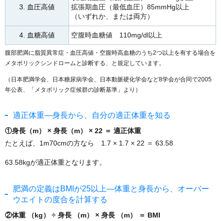
3. 血圧高値
拡張期血圧（最低血圧）85mmHg以上
（いずれか、または両方）
4. 血糖高値
空腹時血糖値 110mg/dl以上
腹部肥満に脂質異常症・血圧高値・空腹時高血糖のうち2つ以上を有する場合を
メタボリックシンドロームと診断する、と規定しています。
（日本肥満学会、日本糖尿病学会、日本動脈硬化学会など8学会が合同で2005
年公表、「メタボリック症候群の診断基準」より）
適正体重―身長から、自分の適正体重を知る
①身長（m） × 身長（m） × 22 ＝ 適正体重
たとえば、1m70cmの方なら 1.7 × 1.7 × 22 ＝ 63.58
63.58kgが適正体重となります。
肥満の定義はBMIが25以上―体重と身長から、オーバー
ウエイトの度合を計算する
②体重 （kg） ÷ 身長 （m） × 身長 （m） ＝ BMI