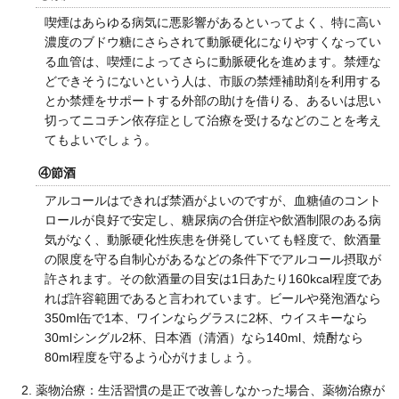
喫煙はあらゆる病気に悪影響があるといってよく、特に高い
濃度のブドウ糖にさらされて動脈硬化になりやすくなってい
る血管は、喫煙によってさらに動脈硬化を進めます。禁煙な
どできそうにないという人は、市販の禁煙補助剤を利用する
とか禁煙をサポートする外部の助けを借りる、あるいは思い
切ってニコチン依存症として治療を受けるなどのことを考え
てもよいでしょう。
④節酒
アルコールはできれば禁酒がよいのですが、血糖値のコント
ロールが良好で安定し、糖尿病の合併症や飲酒制限のある病
気がなく、動脈硬化性疾患を併発していても軽度で、飲酒量
の限度を守る自制心があるなどの条件下でアルコール摂取が
許されます。その飲酒量の目安は1日あたり160kcal程度であ
れば許容範囲であると言われています。ビールや発泡酒なら
350ml缶で1本、ワインならグラスに2杯、ウイスキーなら
30mlシングル2杯、日本酒（清酒）なら140ml、焼酎なら
80ml程度を守るよう心がけましょう。
薬物治療：生活習慣の是正で改善しなかった場合、薬物治療が