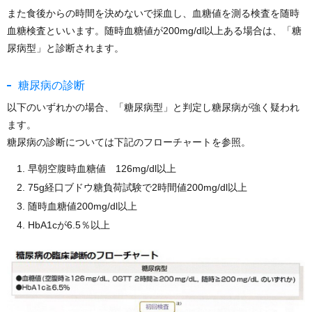
また食後からの時間を決めないで採血し、血糖値を測る検査を随時
血糖検査といいます。随時血糖値が200mg/dl以上ある場合は、「糖
尿病型」と診断されます。
糖尿病の診断
以下のいずれかの場合、「糖尿病型」と判定し糖尿病が強く疑われ
ます。
糖尿病の診断については下記のフローチャートを参照。
早朝空腹時血糖値 126mg/dl以上
75g経口ブドウ糖負荷試験で2時間値200mg/dl以上
随時血糖値200mg/dl以上
HbA1cが6.5％以上