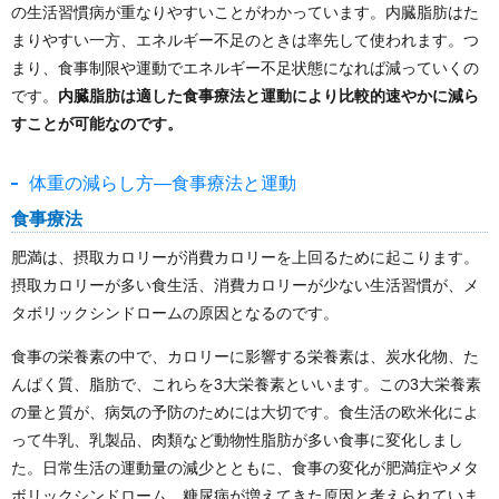
の生活習慣病が重なりやすいことがわかっています。内臓脂肪はた
まりやすい一方、エネルギー不足のときは率先して使われます。つ
まり、食事制限や運動でエネルギー不足状態になれば減っていくの
です。
内臓脂肪は適した食事療法と運動により比較的速やかに減ら
すことが可能なのです。
体重の減らし方―食事療法と運動
食事療法
肥満は、摂取カロリーが消費カロリーを上回るために起こります。
摂取カロリーが多い食生活、消費カロリーが少ない生活習慣が、メ
タボリックシンドロームの原因となるのです。
食事の栄養素の中で、カロリーに影響する栄養素は、炭水化物、た
んぱく質、脂肪で、これらを3大栄養素といいます。この3大栄養素
の量と質が、病気の予防のためには大切です。食生活の欧米化によ
って牛乳、乳製品、肉類など動物性脂肪が多い食事に変化しまし
た。日常生活の運動量の減少とともに、食事の変化が肥満症やメタ
ボリックシンドローム、糖尿病が増えてきた原因と考えられていま