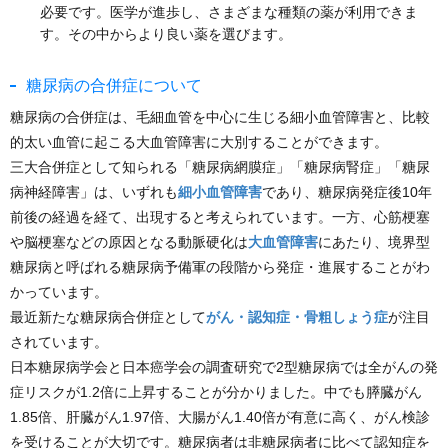
必要です。医学が進歩し、さまざまな種類の薬が利用できま
す。その中からより良い薬を選びます。
糖尿病の合併症について
糖尿病の合併症は、毛細血管を中心に生じる細小血管障害と、比較
的太い血管に起こる大血管障害に大別することができます。
三大合併症として知られる「糖尿病網膜症」「糖尿病腎症」「糖尿
病神経障害」は、いずれも
細小血管障害
であり、糖尿病発症後10年
前後の経過を経て、出現すると考えられています。一方、心筋梗塞
や脳梗塞などの原因となる動脈硬化は
大血管障害
にあたり、境界型
糖尿病と呼ばれる糖尿病予備軍の段階から発症・進展することがわ
かっています。
最近新たな糖尿病合併症として
がん・認知症・骨粗しょう症
が注目
されています。
日本糖尿病学会と日本癌学会の調査研究で2型糖尿病では全がんの発
症リスクが1.2倍に上昇することが分かりました。中でも膵臓がん
1.85倍、肝臓がん1.97倍、大腸がん1.40倍が有意に高く、がん検診
を受けることが大切です。糖尿病者は非糖尿病者に比べて認知症を