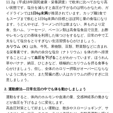
11.2g（平成18年国民健康・栄養調査）で欧米に比べてかなり高
い状態です。塩分を減らすと血圧が下がるのは明らかなため、ガ
イドラインでは
1日6g未満
が推奨されています。カップ麺1食で
もスープまで飲むと1日6g未満の目標とほぼ同じ量の食塩になり
ます。うどんやそば、ラーメンの汁は飲まない、丼ものより定
食、生ハム、ソーセージ、ベーコン類は高食塩食品で注意、お酢
やレモンなどの香味を利用した味つけをするなど、日常の中で工
夫をして塩分をとりすぎない生活習慣を心がけましょう。
カリウム（K）
は魚、牛乳、果物類、豆類、野菜類などに含まれ
る栄養素です。体内の余分な塩分（ナトリウム）を体の外へ排泄
することによって
血圧を下げる
ことがわかっています。ほうれん
草やバナナ、納豆、ひじきなど、積極的にカリウムを摂る食事を
心がけましょう。但し、全体のカロリー摂取がオーバーにならな
いように気をつけ、また腎臓の悪い人はカリウムの摂りすぎに注
意しましょう。
2. 運動療法―日常生活の中でも体を動かしましょう
運動をすると、体内のホルモンや血液の量、交感神経系の働きな
どが血圧を下げるように変化します。
高血圧対策として好ましい運動は、散歩やスロージョギング、サ