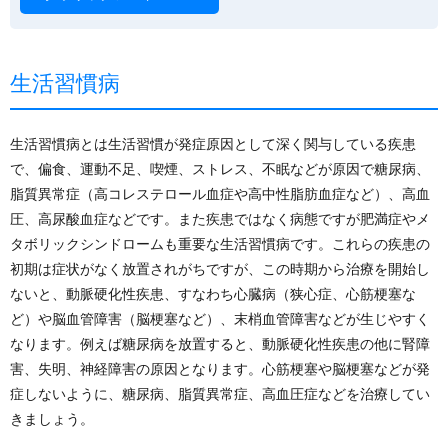
生活習慣病
生活習慣病とは生活習慣が発症原因として深く関与している疾患
で、偏食、運動不足、喫煙、ストレス、不眠などが原因で糖尿病、
脂質異常症（高コレステロール血症や高中性脂肪血症など）、高血
圧、高尿酸血症などです。また疾患ではなく病態ですが肥満症やメ
タボリックシンドロームも重要な生活習慣病です。これらの疾患の
初期は症状がなく放置されがちですが、この時期から治療を開始し
ないと、動脈硬化性疾患、すなわち心臓病（狭心症、心筋梗塞な
ど）や脳血管障害（脳梗塞など）、末梢血管障害などが生じやすく
なります。例えば糖尿病を放置すると、動脈硬化性疾患の他に腎障
害、失明、神経障害の原因となります。心筋梗塞や脳梗塞などが発
症しないように、糖尿病、脂質異常症、高血圧症などを治療してい
きましょう。