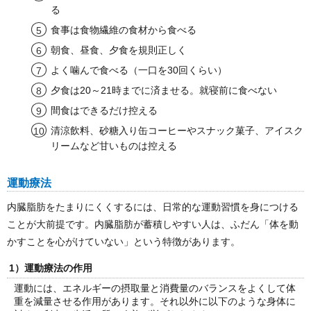
る
食事は食物繊維の食材から食べる
朝食、昼食、夕食を規則正しく
よく噛んで食べる（一口を30回くらい）
夕食は20～21時までに済ませる。就寝前に食べない
間食はできるだけ控える
清涼飲料、砂糖入り缶コーヒーやスナック菓子、アイスク
リームなど甘いものは控える
運動療法
内臓脂肪をたまりにくくするには、日常的な運動習慣を身につける
ことが大前提です。内臓脂肪が蓄積しやすい人は、ふだん「体を動
かすことを心がけていない」という特徴があります。
1）運動療法の作用
運動には、エネルギーの摂取量と消費量のバランスをよくして体
重を減量させる作用があります。それ以外に以下のような身体に