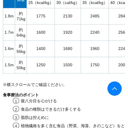
25（kcal/kg）
30（cal/kg）
35（kcal/kg）
40（kcal
約
1.8m
1775
2130
2485
2840
71kg
約
1.7m
1600
1920
2240
2560
64kg
約
1.6m
1400
1680
1960
2240
56kg
約
1.5m
1250
1500
1750
2000
50kg
※横スクロールでご確認ください。
食事療法のポイント
腹八分目を心がける
食品の種類はできるだけ多くする
脂肪は控えめに
植物繊維を多く含む食品（野菜、海藻、きのこなど）をと