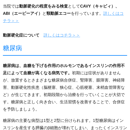
当院では
動脈硬化の程度をみる検査
として
CAVY（キャビィ）、
ABI（エービーアイ）
と
頸動脈エコー
を行っています。
詳しくはコ
チラ＞＞
動脈硬化症について
詳しくはコチラ＞＞
糖尿病
糖尿病は、血糖を下げる作用のホルモンであるインスリンの作用不
足によって血糖が高くなる病気です。
初期には症状がありません
が、放置するとさまざまな糖尿病合併症、腎障害、眼障害、神経障
害、動脈硬化性疾患（脳梗塞、狭心症、心筋梗塞、末梢血管障害な
ど）が生じてきます。初期段階から治療を行っていくことが大切で
す。糖尿病と正しく向き合い、生活習慣を改善することで、合併症
を予防しましょう。
糖尿病の主要な病型は1型と2型に分けられます。1型糖尿病はイン
スリンを産生する膵臓のβ細胞が壊れてしまい、まったくインスリン