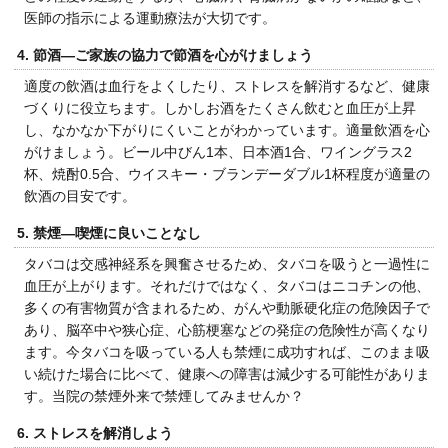
医師の指示による運動療法が大切です。
4. 節酒―ご家族の協力で節酒を心がけましょう
適度の飲酒は血行をよくしたり、ストレスを解消するなど、健康
づくりに役立ちます。しかしお酒をたくさん飲むと血圧が上昇
し、なかなか下がりにくいことがわかっています。適量飲酒を心
がけましょう。ビール中びん1本、日本酒1合、ワイングラス2
杯、焼酎0.5合、ウイスキー・ブランデーダブル1杯程度が適量の
飲酒の目安です。
5. 禁煙―喫煙に良いことなし
タバコは交感神経系を興奮させるため、タバコを吸うと一過性に
血圧が上がります。それだけではなく、タバコはニコチンの他、
多くの有害物質が含まれるため、がんや動脈硬化症の危険因子で
あり、脳卒中や狭心症、心筋梗塞などの発症の危険性が高くなり
ます。今タバコを吸っている人も禁煙に成功すれば、このまま吸
い続けた場合に比べて、健康への障害は減少する可能性がありま
す。当院の禁煙外来で禁煙してみませんか？
6. ストレスを解消しよう