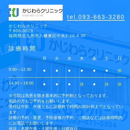
tel.093-663-3280
かじわらクリニック
〒805-0019
福岡県北九州市八幡東区中央2-10-4 3F
診療時間
月
火
水
木
金
土
日
9:00～12:30
●
●
●
●
●
●
休
14:30～18:00
●
●
●
●
休
休
休
※当院は急患を除き基本的に予約制となっております。
初診の方もご予約をお願いします。
受付は午前、午後ともに診療終了時間の30分前までとなってい
ます。
診療の予約・変更、予防接種の予約、ご相談などは診療時間内
にお電話でお願いします。
休診：木曜午後・土曜午後・日曜祝日