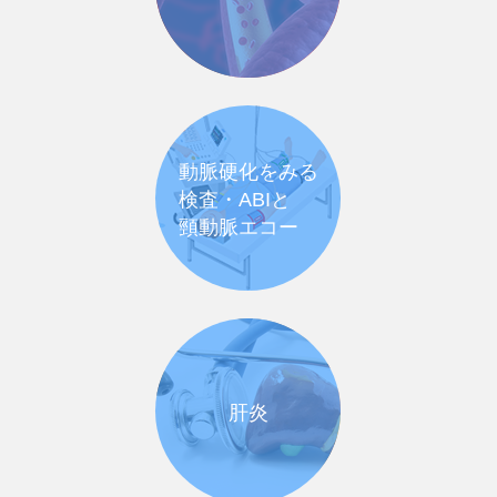
動脈硬化をみる
検査・ABIと
頸動脈エコー
肝炎